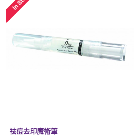
袪痘去印魔術筆