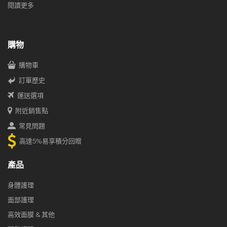
閱讀更多
購物
購物車
訂單歷史
運送選項
附近銷售點
常見問題
高達5%易享積分回贈
產品
身體護理
面部護理
高效面膜 & 其他