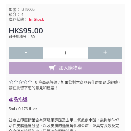
型號：
BT9005
積分：
4
庫存狀態：
In Stock
HK$95.00
可使用積分： 80
-
+
加入購物車
0 筆商品評論
如果您對本商品有什麼問題或經驗，
/
請在此留下您的意見和建議！
產品描述
5ml / 0.176 fl. oz
袪痘去印魔術筆含有齊墩果醇酸及去甲二氫愈創木酸，能抑制5-α?
活性皮脂過度分泌，以及皮膚的過度角化和炎症。並具有長效及完