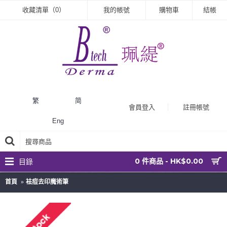
收藏清單（
0
）
我的帳號
購物車
結帳
繁
简
會員登入
註冊帳號
Eng
0 件商品 - HK$0.00
目錄
首頁
袪痘去印魔術筆